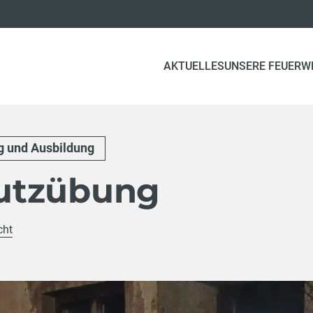
AKTUELLES
UNSERE FEUERW
 und Ausbildung
utzübung
cht